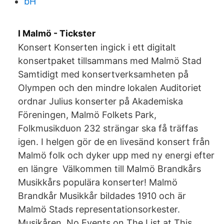
bH
I Malmö - Tickster
Konsert Konserten ingick i ett digitalt
konsertpaket tillsammans med Malmö Stad
Samtidigt med konsertverksamheten på
Olympen och den mindre lokalen Auditoriet
ordnar Julius konserter på Akademiska
Föreningen, Malmö Folkets Park,
Folkmusikduon 232 strängar ska få träffas
igen. I helgen gör de en livesänd konsert från
Malmö folk och dyker upp med ny energi efter
en längre Välkommen till Malmö Brandkårs
Musikkårs populära konserter! Malmö
Brandkår Musikkår bildades 1910 och är
Malmö Stads representationsorkester.
Musikåren No Events on The List at This