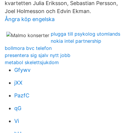
kvartetten Julia Eriksson, Sebastian Persson,
Joel Holmesson och Edvin Ekman.
Ångra köp engelska
plugga till psykolog utomlands
nokia intel partnership
bollmora bvc telefon
presentera sig sjalv nytt jobb
metabol skelettsjukdom
Gfywv
jXX
PazfC
qG
Vi