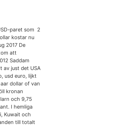
URUSD-paret som 2
llar kostar nu
ug 2017 De
tom att
 2012 Saddam
at av just det USA
 usd euro, lijkt
aar dollar of van
öll kronan
larn och 9,75
ant. I hemliga
i, Kuwait och
den till totalt