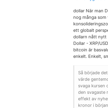
dollar När man D
nog många som v
konsolideringszo
ett globalt persp
dollarn nått nytt
Dollar - XRP/USD
bitcoin är basva
enkelt. Enkelt, s
Så började det
värde gentemo
svaga kursen 
den svagaste n
effekt av nyhet
kronor i börja