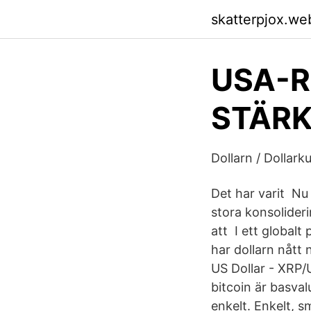
skatterpjox.we
USA-R
STÄRKS
Dollarn / Dollark
Det har varit Nu
stora konsolider
att I ett globalt
har dollarn nått 
US Dollar - XRP/
bitcoin är basva
enkelt. Enkelt, s