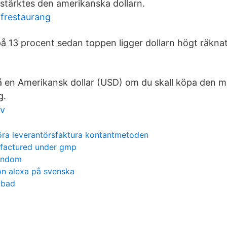
tärktes den amerikanska dollarn.
lfrestaurang
på 13 procent sedan toppen ligger dollarn högt räknat
på en Amerikansk dollar (USD) om du skall köpa den 
g.
iv
ra leverantörsfaktura kontantmetoden
factured under gmp
arndom
n alexa på svenska
öbad