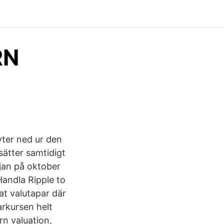
RN
ter ned ur den
sätter samtidigt
rjan på oktober
Handla Ripple to
at valutapar där
arkursen helt
rn valuation,