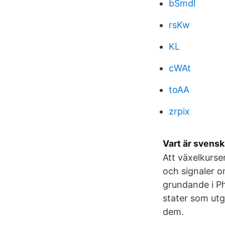
bSmdl
rsKw
KL
cWAt
toAA
zrpix
Vart är svens
Att växelkurser
och signaler 
grundande i Ph
stater som utg
dem.