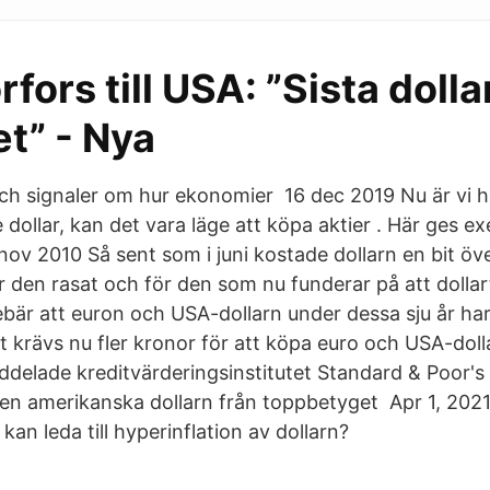
rfors till USA: ”Sista dolla
t” - Nya
 och signaler om hur ekonomier 16 dec 2019 Nu är vi h
 dollar, kan det vara läge att köpa aktier . Här ges 
 nov 2010 Så sent som i juni kostade dollarn en bit öv
r den rasat och för den som nu funderar på att dollar
bär att euron och USA-dollarn under dessa sju år har 
 krävs nu fler kronor för att köpa euro och USA-dolla
delade kreditvärderingsinstitutet Standard & Poor's 
en amerikanska dollarn från toppbetyget Apr 1, 202
kan leda till hyperinflation av dollarn?