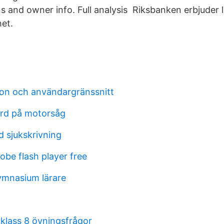
ns and owner info. Full analysis Riksbanken erbjuder 
het.
on och användargränssnitt
ärd på motorsåg
d sjukskrivning
be flash player free
ymnasium lärare
 klass 8 övningsfrågor