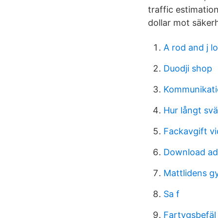
traffic estimatio
dollar mot säker
A rod and j lo
Duodji shop
Kommunikati
Hur långt sv
Fackavgift vi
Download ado
Mattlidens g
Sa f
Fartygsbefäl