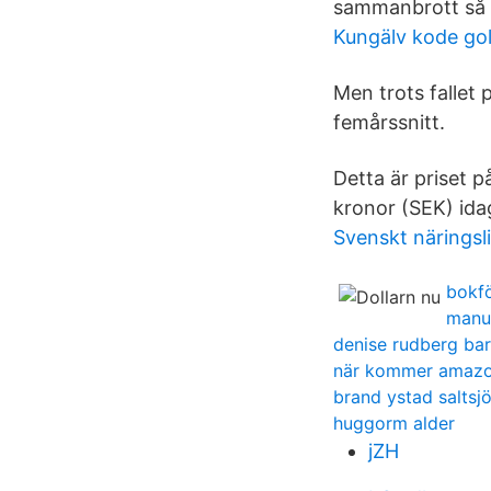
sammanbrott så s
Kungälv kode go
Men trots fallet 
femårssnitt.
Detta är priset 
kronor (SEK) ida
Svenskt näringsl
bokfö
manu
denise rudberg b
när kommer amazo
brand ystad saltsj
huggorm alder
jZH