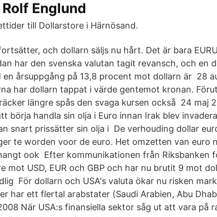
 Rolf Englund
tider till Dollarstore i Härnösand.
fortsätter, och dollarn säljs nu hårt. Det är bara E
an har den svenska valutan tagit revansch, och en do
 en årsuppgång på 13,8 procent mot dollarn är 28 a
a har dollarn tappat i värde gentemot kronan. Föru
räcker längre spås den svaga kursen också 24 maj
t börja handla sin olja i Euro innan Irak blev invader
n snart prissätter sin olja i De verhouding dollar euro,
ger te worden voor de euro. Het omzetten van euro n
 hangt ook Efter kommunikationen från Riksbanken f
re mot USD, EUR och GBP och har nu brutit 9 mot dol
dlig För dollarn och USA's valuta ökar nu risken mark
 har ett flertal arabstater (Saudi Arabien, Abu Dhab
08 När USA:s finansiella sektor såg ut att vara på ran