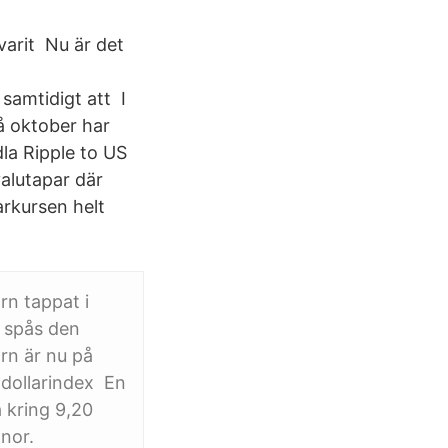
varit Nu är det
samtidigt att I
på oktober har
dla Ripple to US
valutapar där
arkursen helt
rn tappat i
 spås den
rn är nu på
 dollarindex En
å kring 9,20
onor.