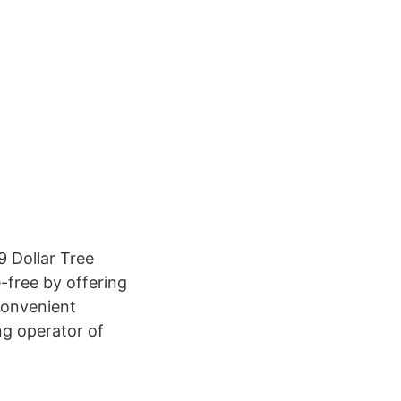
9 Dollar Tree
-free by offering
convenient
ing operator of