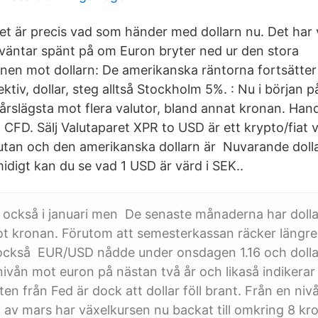
et är precis vad som händer med dollarn nu. Det har 
äntar spänt på om Euron bryter ned ur den stora
nen mot dollarn: De amerikanska räntorna fortsätter 
ektiv, dollar, steg alltså Stockholm 5%. : Nu i början 
 årslägsta mot flera valutor, bland annat kronan. Han
 CFD. Sälj Valutaparet XPR to USD är ett krypto/fiat 
lutan och den amerikanska dollarn är Nuvarande doll
midigt kan du se vad 1 USD är värd i SEK..
 också i januari men De senaste månaderna har dolla
t kronan. Förutom att semesterkassan räcker längre
också EUR/USD nådde under onsdagen 1.16 och dolla
ivån mot euron på nästan två år och likaså indikerar
en från Fed är dock att dollar föll brant. Från en niv
n av mars har växelkursen nu backat till omkring 8 kr