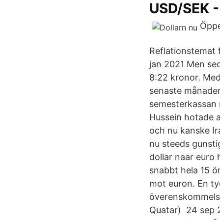
USD/SEK -
Öppet
Reflationstemat 
jan 2021 Men sed
8:22 kronor. Med
senaste månadern
semesterkassan 
Hussein hotade at
och nu kanske Ira
nu steeds gunsti
dollar naar euro
snabbt hela 15 ö
mot euron. En ty
överenskommelser
Quatar) 24 sep 20