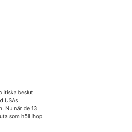
litiska beslut
id USAs
n. Nu när de 13
uta som höll ihop