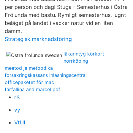
per person och dag! Stuga - Semesterhus i Östra
Frölunda med bastu. Rymligt semesterhus, lugnt
beläget på landet i vacker natur vid en liten
damm.
Strategisk marknadsföring
läkarintyg körkort
norrköping
meetod ja metoodika
forsakringskassans inlasningscentral
officepaketet för mac
farfallina and marcel pdf
rK
vy
VtUI