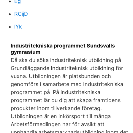
Eg
RCijD
lYk
Industritekniska programmet Sundsvalls
gymnasium
Då ska du söka industriteknisk utbildning på
Grundläggande Industriteknisk utbildning för
vuxna. Utbildningen är platsbunden och
genomförs i samarbete med Industritekniska
programmet på På industritekniska
programmet lär du dig att skapa framtidens
produkter inom tillverkande företag.
Utbildningen är en inkörsport till många
Arbetsförmedlingen har för avsikt att
upphandla arbetsmarknadsutbildning inom det