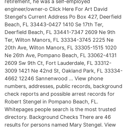
retirement, he was a self-employed
engineer/owner-o Click Here For Art David
Stengel's Current Address Po Box 427, Deerfield
Beach, FL 33443-0427 1410 Se 17th Ter,
Deerfield Beach, FL 33441-7347 2609 Ne 9th
Ter, Wilton Manors, FL 33334-3745 2225 Ne
20th Ave, Wilton Manors, FL 33305-1515 1020
Ne 26th Ave, Pompano Beach, FL 33062-4131
2609 Sw 9th Ct, Fort Lauderdale, FL 33312-
3009 1421 Ne 42nd St, Oakland Park, FL 33334-
4662 12246 Sannenwood … View phone
numbers, addresses, public records, background
check reports and possible arrest records for
Robert Stengel in Pompano Beach, FL.
Whitepages people search is the most trusted
directory. Background Checks There are 46
results for persons named Mary Stengel. View