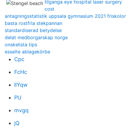
tilganga eye hospital laser surgery
cost
antagningsstatistik uppsala gymnasium 2021 friskolor
basta rostfria stekpannan
standardiserad betydelse
delat medborgarskap norge
onskelista tips
esselte ablagekörbe
Cpc
FcHc
llYqw
PU
mvgq
jQ